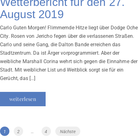
Wetterbericht für den 27.
August 2019
Carlo Guten Morgen! Flimmernde Hitze liegt über Dodge Oche
City. Rosen von Jericho fegen über die verlassenen Straßen.
Carlo und seine Gang, die Dalton Bande erreichen das
Stadtzentrum. Da ist Ärger vorprogrammiert. Aber der
weibliche Marshall Corina wehrt sich gegen die Einnahme der
Stadt. Mit weiblicher List und Weitblick sorgt sie für ein
Gerücht, das […]
weiterlesen
Beitragsnavigation
Page
Page
Page
1
2
…
4
Nächste