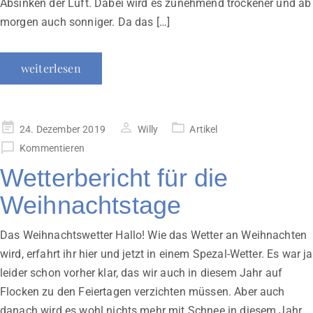
Absinken der Luft. Dabei wird es zunehmend trockener und ab
morgen auch sonniger. Da das […]
weiterlesen
Veröffentlicht
24. Dezember 2019
Willy
Artikel
am
Kommentieren
Wetterbericht für die
Weihnachtstage
Das Weihnachtswetter Hallo! Wie das Wetter an Weihnachten
wird, erfahrt ihr hier und jetzt in einem Spezal-Wetter. Es war ja
leider schon vorher klar, das wir auch in diesem Jahr auf
Flocken zu den Feiertagen verzichten müssen. Aber auch
danach wird es wohl nichts mehr mit Schnee in diesem Jahr.