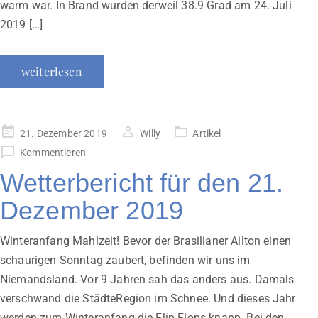
warm war. In Brand wurden derweil 38.9 Grad am 24. Juli
2019 […]
weiterlesen
Veröffentlicht
21. Dezember 2019
Willy
Artikel
am
Kommentieren
Wetterbericht für den 21.
Dezember 2019
Winteranfang Mahlzeit! Bevor der Brasilianer Ailton einen
schaurigen Sonntag zaubert, befinden wir uns im
Niemandsland. Vor 9 Jahren sah das anders aus. Damals
verschwand die StädteRegion im Schnee. Und dieses Jahr
werden zum Winteranfang die Flip Flops knapp. Bei den