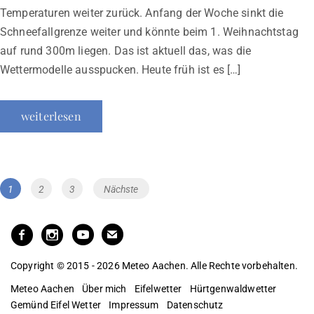
Temperaturen weiter zurück. Anfang der Woche sinkt die
Schneefallgrenze weiter und könnte beim 1. Weihnachtstag
auf rund 300m liegen. Das ist aktuell das, was die
Wettermodelle ausspucken. Heute früh ist es […]
weiterlesen
Beitragsnavigation
Page
Page
Page
1
2
3
Nächste
Copyright © 2015 - 2026 Meteo Aachen. Alle Rechte vorbehalten.
Meteo Aachen
Über mich
Eifelwetter
Hürtgenwaldwetter
Gemünd Eifel Wetter
Impressum
Datenschutz