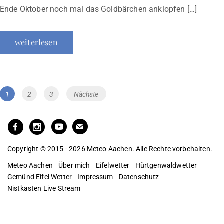
Ende Oktober noch mal das Goldbärchen anklopfen […]
weiterlesen
Beitragsnavigation
Page
Page
Page
1
2
3
Nächste
Copyright © 2015 - 2026 Meteo Aachen. Alle Rechte vorbehalten.
Meteo Aachen
Über mich
Eifelwetter
Hürtgenwaldwetter
Gemünd Eifel Wetter
Impressum
Datenschutz
Nistkasten Live Stream