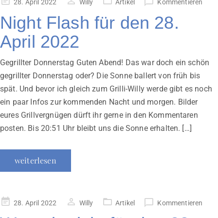
Veröffentlicht
28. April 2022
Willy
Artikel
Kommentieren
am
Night Flash für den 28.
April 2022
Gegrillter Donnerstag Guten Abend! Das war doch ein schön
gegrillter Donnerstag oder? Die Sonne ballert von früh bis
spät. Und bevor ich gleich zum Grilli-Willy werde gibt es noch
ein paar Infos zur kommenden Nacht und morgen. Bilder
eures Grillvergnügen dürft ihr gerne in den Kommentaren
posten. Bis 20:51 Uhr bleibt uns die Sonne erhalten. […]
weiterlesen
Veröffentlicht
28. April 2022
Willy
Artikel
Kommentieren
am