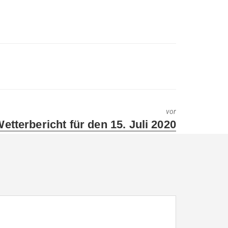
vor
ext
etterbericht für den 15. Juli 2020
ost: