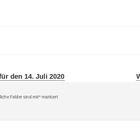
N
für den 14. Juli 2020
W
p
liche Felder sind mit
*
markiert