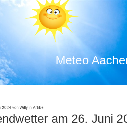
Meteo Aachen
ntlicht
i 2024
von
Willy
in
Artikel
ndwetter am 26. Juni 2