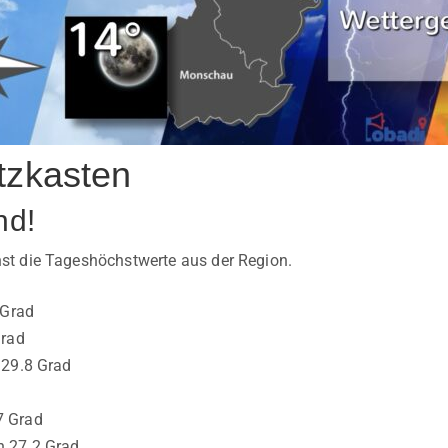
tzkasten
nd!
t die Tageshöchstwerte aus der Region.
 Grad
Grad
 29.8 Grad
7 Grad
 27.2 Grad