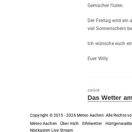
Gemächer fluten.
Der Freitag wird ein
viel Sonnenschein be
Ich wünsche euch ein
Euer Willy
zurück
Previous
Das Wetter am
post:
Copyright © 2015 - 2026 Meteo Aachen. Alle Rechte vo
Meteo Aachen
Über mich
Eifelwetter
Hürtgenwaldw
Nistkasten Live Stream