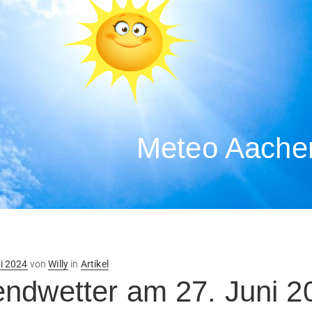
Meteo Aachen
ntlicht
i 2024
von
Willy
in
Artikel
ndwetter am 27. Juni 2