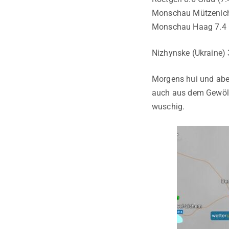
Monschau Mützenich 
Monschau Haag 7.4 G
Nizhynske (Ukraine) 
Morgens hui und aben
auch aus dem Gewölk.
wuschig.