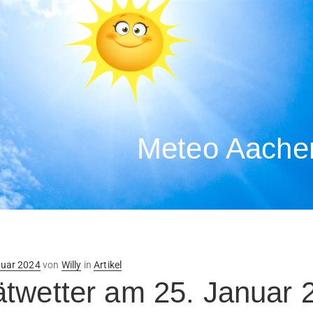
Meteo Aachen
ntlicht
nuar 2024
von
Willy
in
Artikel
twetter am 25. Januar 