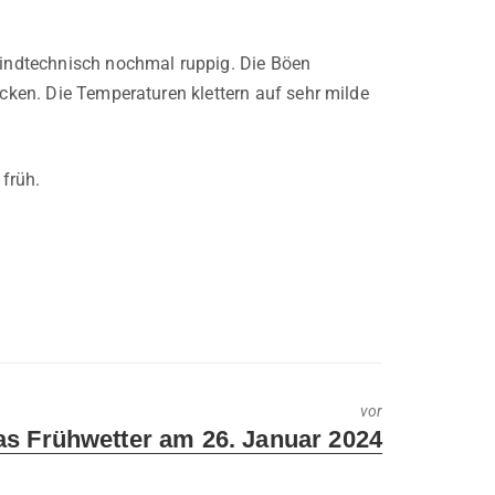
 windtechnisch nochmal ruppig. Die Böen
ocken. Die Temperaturen klettern auf sehr milde
früh.
vor
xt
as Frühwetter am 26. Januar 2024
t: