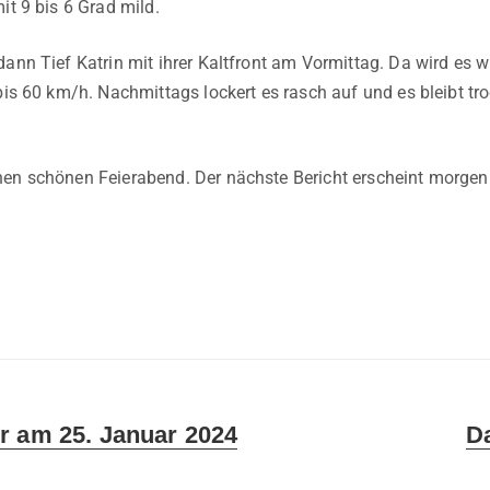
it 9 bis 6 Grad mild.
dann Tief Katrin mit ihrer Kaltfront am Vormittag. Da wird es
bis 60 km/h. Nachmittags lockert es rasch auf und es bleibt tr
en schönen Feierabend. Der nächste Bericht erscheint morgen 
Ne
r am 25. Januar 2024
D
pos