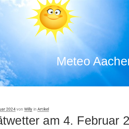
Meteo Aachen
ntlicht
uar 2024
von
Willy
in
Artikel
twetter am 4. Februar 