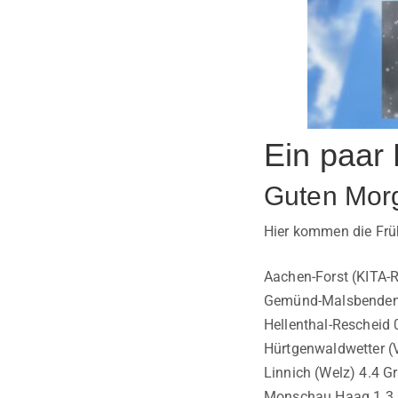
Ein paar 
Guten Mor
Hier kommen die Frü
Aachen-Forst (KITA-
Gemünd-Malsbenden
Hellenthal-Rescheid 
Hürtgenwaldwetter (
Linnich (Welz) 4.4 G
Monschau Haag 1.3 