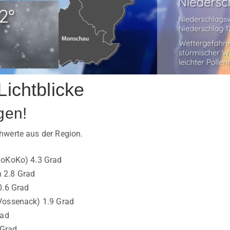
Lichtblicke
gen!
hwerte aus der Region.
RoKoKo) 4.3 Grad
 2.8 Grad
0.6 Grad
Vossenack) 1.9 Grad
rad
Grad