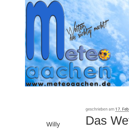
Veröffe
geschrieben am
17. Fe
am
Das Wet
Willy