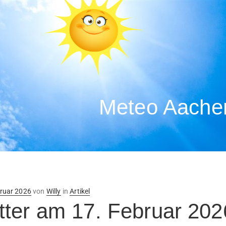
Meteo Aachen
ntlicht
bruar 2026
von
Willy
in
Artikel
ter am 17. Februar 202