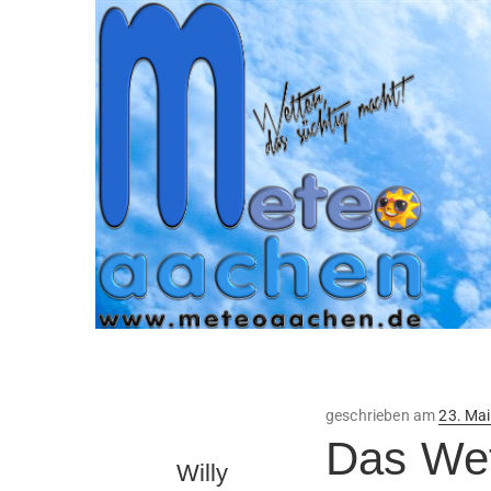
Veröffe
geschrieben am
23. Ma
am
Das Wet
Willy