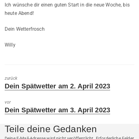
Ich wünsche dir einen guten Start in die neue Woche, bis
heute Abend!
Dein Wetterfrosch
Willy
zurück
Previous
Dein Spätwetter am 2. April 2023
post:
vor
Next
Dein Spätwetter am 3. April 2023
post:
Teile deine Gedanken
Deine E-Mail-Adresse wird nicht veröffentlicht.
Erforderliche Felder