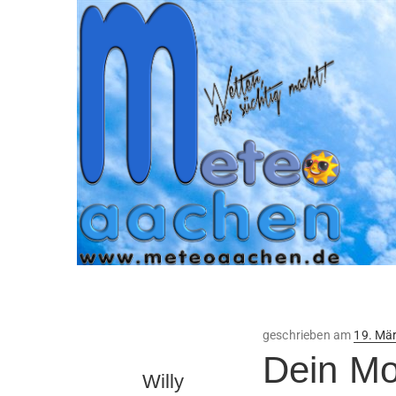
Veröffe
geschrieben am
19. Mä
am
Dein Mo
Willy