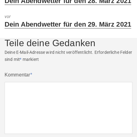
Dein Abendwetter für den 28. März 2021
post:
vor
Next
Dein Abendwetter für den 29. März 2021
post:
Teile deine Gedanken
Deine E-Mail-Adresse wird nicht veröffentlicht.
Erforderliche Felder
sind mit
*
markiert
Kommentar
*