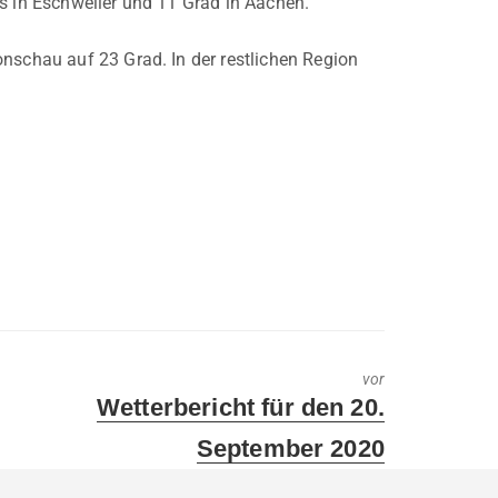
es in Eschweiler und 11 Grad in Aachen.
onschau auf 23 Grad. In der restlichen Region
vor
Next
Wetterbericht für den 20.
post:
September 2020