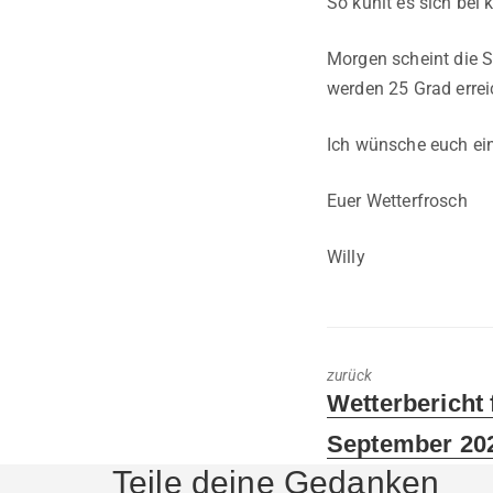
So kühlt es sich bei
Morgen scheint die S
werden 25 Grad errei
Ich wünsche euch ei
Euer Wetterfrosch
Willy
zurück
Previous
Wetterbericht 
post:
September 20
Teile deine Gedanken