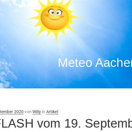
Meteo Aachen
ntlicht
ptember 2020
von
Willy
in
Artikel
FLASH vom 19. Septemb