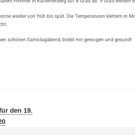
 klarem Himmel in Kalterherberg auf 6 Grad ab. 9 Grad werden 
onne wieder von früh bis spät. Die Temperaturen klettern in M
cht.
nen schönen Samstagabend, bleibt mir gewogen und gesund!
für den 19.
20