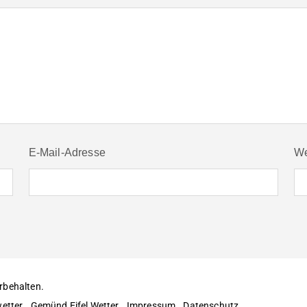
E-Mail-Adresse
We
rbehalten.
etter
Gemünd Eifel Wetter
Impressum
Datenschutz