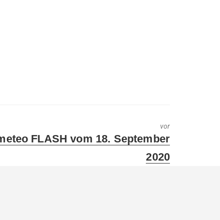
vor
ext
meteo FLASH vom 18. September
ost:
2020