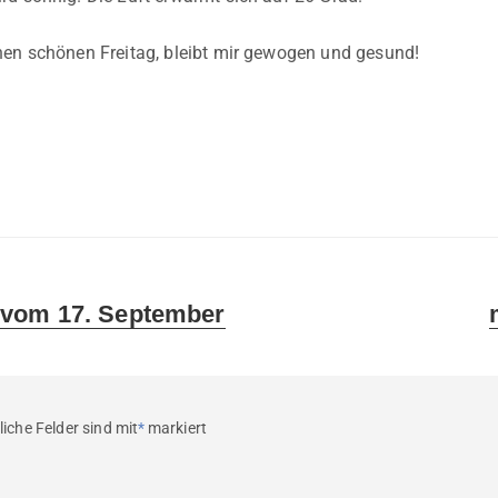
en schönen Freitag, bleibt mir gewogen und gesund!
N
vom 17. September
p
liche Felder sind mit
*
markiert