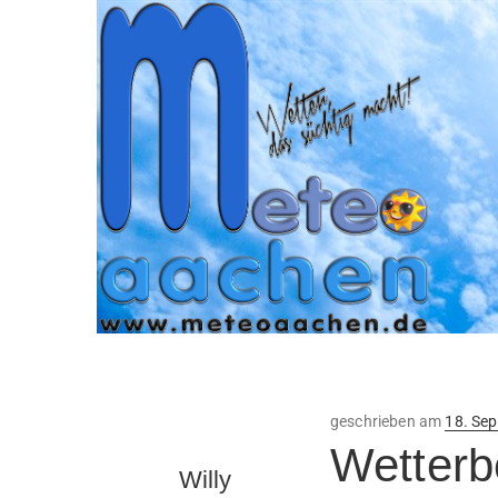
Veröffe
geschrieben am
18. Se
am
Wetterb
Willy