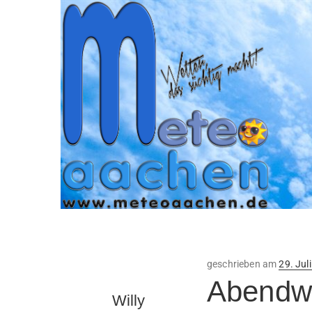
Veröffe
geschrieben am
29. Jul
am
Abendwe
Willy