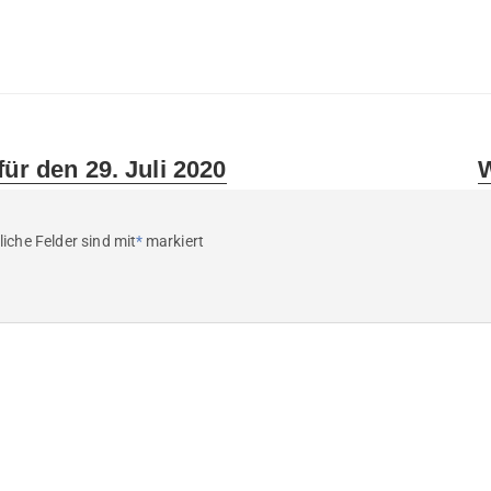
N
für den 29. Juli 2020
W
p
liche Felder sind mit
*
markiert