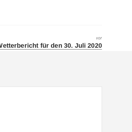
vor
ext
etterbericht für den 30. Juli 2020
ost: