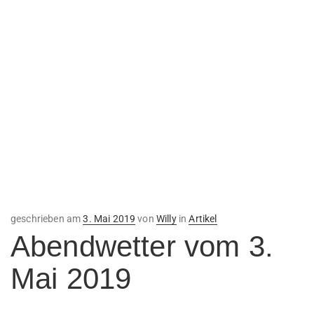
Veröffentlicht
geschrieben am
3. Mai 2019
von
Willy
in
Artikel
am
Abendwetter vom 3.
Mai 2019