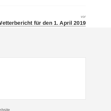
vor
ext
etterbericht für den 1. April 2019
ost:
bsite