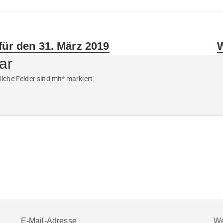
N
für den 31. März 2019
W
p
ar
liche Felder sind mit
*
markiert
E-Mail-Adresse
We