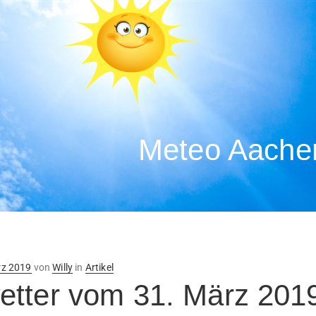
Meteo Aachen
ntlicht
rz 2019
von
Willy
in
Artikel
tter vom 31. März 201