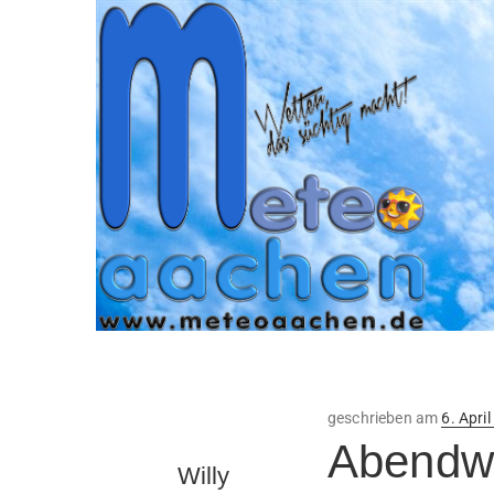
Veröffe
geschrieben am
6. Apri
am
Abendwe
Willy