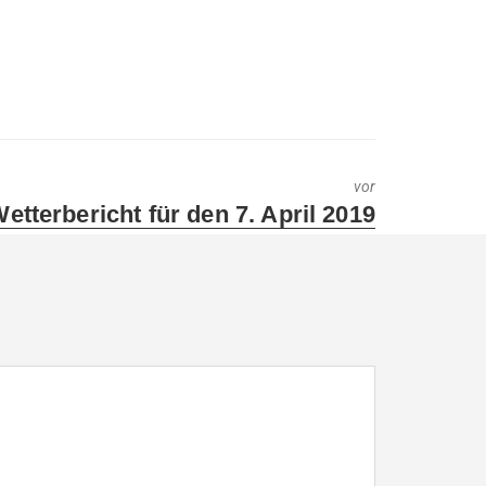
vor
ext
etterbericht für den 7. April 2019
ost: