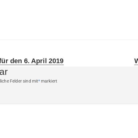
N
für den 6. April 2019
W
p
ar
liche Felder sind mit
*
markiert