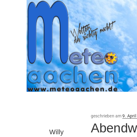
Veröffe
geschrieben am
9. Apri
am
Abendwe
Willy