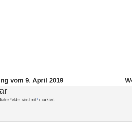
Nex
ng vom 9. April 2019
We
pos
ar
liche Felder sind mit
*
markiert