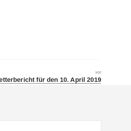
vor
t
tterbericht für den 10. April 2019
t: