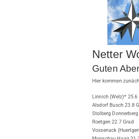
Netter W
Guten Abe
Hier kommen zunächs
Linnich (Welz)* 25.6
Alsdorf Busch 23.8 
Stolberg Donnerberg
Roetgen 22.7 Grad
Vossenack (Huertgen
Monschau Haag 21.