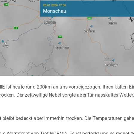
E ist heute rund 200km an uns vorbeigezogen. Ihren kalten Ei
trocken. Der zeitweilige Nebel sorgte aber für nasskaltes Wet
leibt bedeckt aber immerhin trocken. Die Temperaturen gehen
die Warmfront von Tief NORMA. Es ist bedeckt und es regnet zei