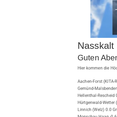
Nasskalt
Guten Abe
Hier kommen die Höch
Aachen-Forst (KITA-R
Gemünd-Malsbenden -
Hellenthal-Rescheid 
Hürtgenwald-Wetter (
Linnich (Welz) 0.0 G
Monschau Haag -0.6 