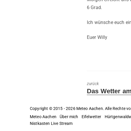
6 Grad.
Ich wünsche euch ei
Euer Willy
zurück
Previous
Das Wetter am
post:
Copyright © 2015 - 2026 Meteo Aachen. Alle Rechte vo
Meteo Aachen
Über mich
Eifelwetter
Hürtgenwaldw
Nistkasten Live Stream