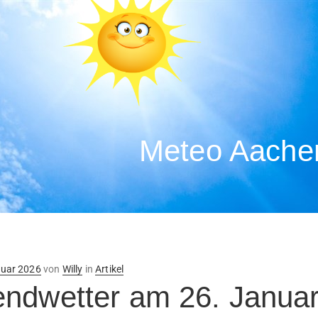
Meteo Aachen
ntlicht
nuar 2026
von
Willy
in
Artikel
ndwetter am 26. Janua