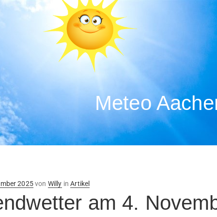
Meteo Aachen
ntlicht
ember 2025
von
Willy
in
Artikel
ndwetter am 4. Novemb