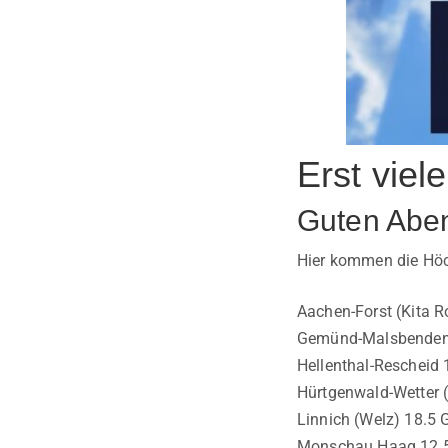
Erst viel
Guten Abe
Hier kommen die Höch
Aachen-Forst (Kita R
Gemünd-Malsbenden 
Hellenthal-Rescheid 
Hürtgenwald-Wetter 
Linnich (Welz) 18.5 
Monschau Haag 12.5 