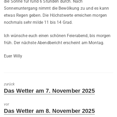
die Sonne für rund 6 Stunden durch. Nach
Sonnenuntergang nimmt die Bewölkung zu und es kann
etwas Regen geben. Die Höchstwerte erreichen morgen
nochmals sehr milde 11 bis 14 Grad.
Ich wünsche euch einen schönen Feierabend, bis morgen
früh. Der nächste Abendbericht erscheint am Montag.
Euer Willy
zurück
Previous
Das Wetter am 7. November 2025
post:
vor
Next
Das Wetter am 8. November 2025
post: