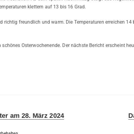
emperaturen klettern auf 13 bis 16 Grad.
d richtig freundlich und warm. Die Temperaturen erreichen 14 
n schönes Osterwochenende. Der nächste Bericht erscheint heu
Ne
er am 28. März 2024
D
po
rbehalten.