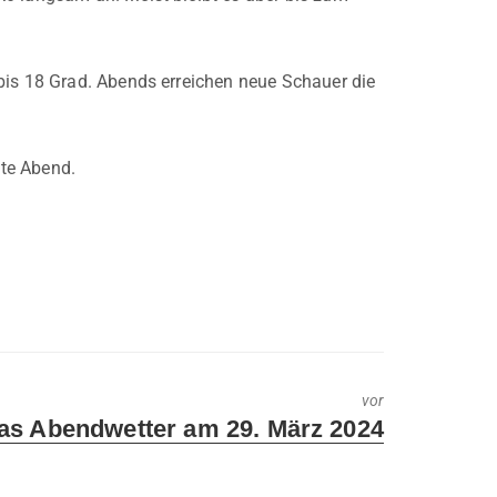
bis 18 Grad. Abends erreichen neue Schauer die
te Abend.
vor
xt
as Abendwetter am 29. März 2024
st: