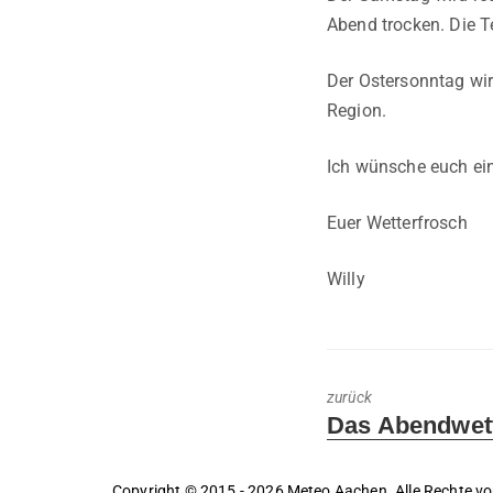
Abend trocken. Die T
Der Ostersonntag wir
Region.
Ich wünsche euch ei
Euer Wetterfrosch
Willy
zurück
Previous
Das Abendwett
post:
Copyright © 2015 - 2026 Meteo Aachen. Alle Rechte vo