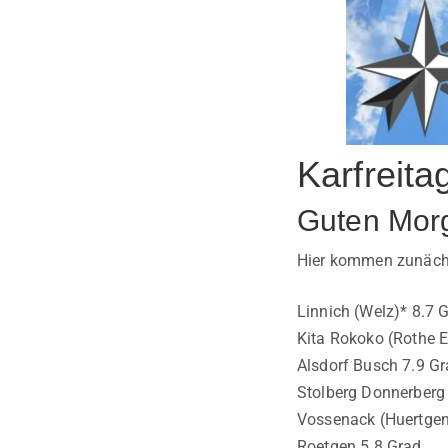
Karfreita
Guten Mor
Hier kommen zunächst
Linnich (Welz)* 8.7 
Kita Rokoko (Rothe E
Alsdorf Busch 7.9 G
Stolberg Donnerberg
Vossenack (Huertgen
Roetgen 5.8 Grad