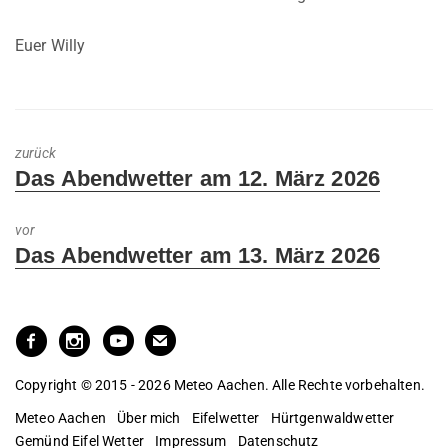
Euer Willy
zurück
Previous
Das Abendwetter am 12. März 2026
post:
vor
Next
Das Abendwetter am 13. März 2026
post:
Copyright © 2015 - 2026 Meteo Aachen. Alle Rechte vorbehalten.
Meteo Aachen
Über mich
Eifelwetter
Hürtgenwaldwetter
Gemünd Eifel Wetter
Impressum
Datenschutz