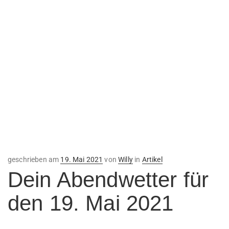
Veröffentlicht
geschrieben am
19. Mai 2021
von
Willy
in
Artikel
am
Dein Abendwetter für
den 19. Mai 2021