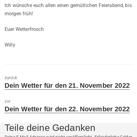
Ich wünsche euch allen einen gemütlichen Feierabend, bis
morgen früh!
Euer Wetterfrosch
Willy
zurück
Previous
Dein Wetter für den 21. November 2022
post:
vor
Next
Dein Wetter für den 22. November 2022
post:
Teile deine Gedanken
Deine E-Mail-Adresse wird nicht veröffentlicht.
Erforderliche Felder