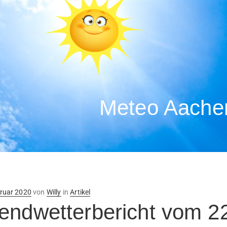
Meteo Aachen
ntlicht
bruar 2020
von
Willy
in
Artikel
endwetterbericht vom 2