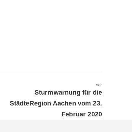
vor
Next
Sturmwarnung für die
post:
StädteRegion Aachen vom 23.
Februar 2020