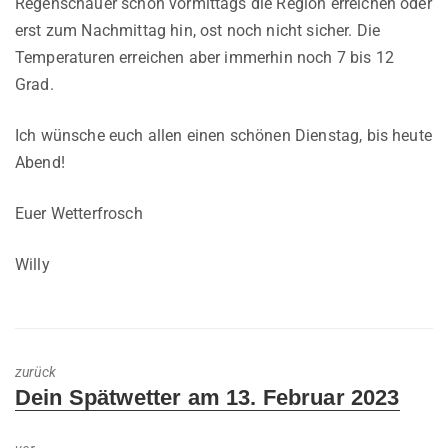
Regenschauer schon vormittags die Region erreichen oder
erst zum Nachmittag hin, ost noch nicht sicher. Die
Temperaturen erreichen aber immerhin noch 7 bis 12
Grad.
Ich wünsche euch allen einen schönen Dienstag, bis heute
Abend!
Euer Wetterfrosch
Willy
zurück
Previous
Dein Spätwetter am 13. Februar 2023
post: