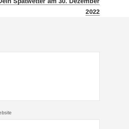
Dein Spätwetter am 30. Dezember
ost:
2022
bsite