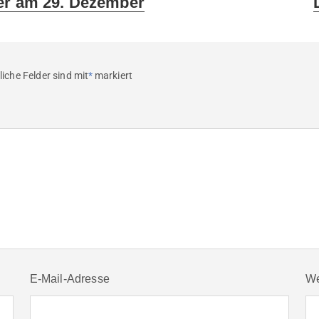
er am 29. Dezember
p
liche Felder sind mit
*
markiert
E-Mail-Adresse
We