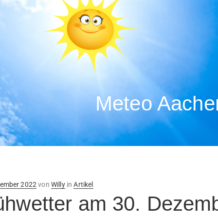
Meteo Aachen
ntlicht
zember 2022
von
Willy
in
Artikel
ühwetter am 30. Dezem