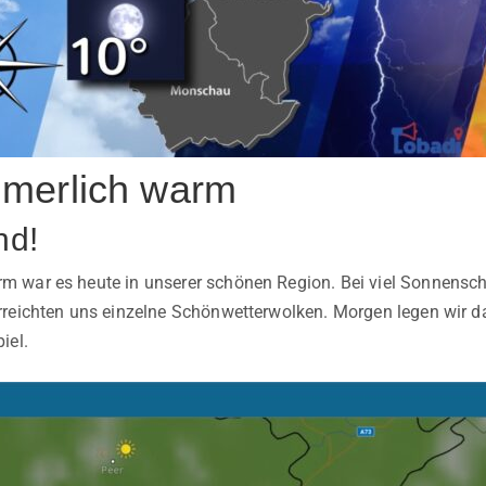
merlich warm
nd!
war es heute in unserer schönen Region. Bei viel Sonnensche
rreichten uns einzelne Schönwetterwolken. Morgen legen wir
iel.