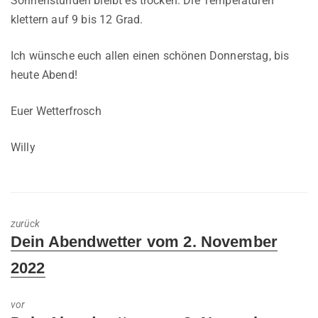
Sonnenstunden bleibt es trocken. Die Temperaturen
klettern auf 9 bis 12 Grad.
Ich wünsche euch allen einen schönen Donnerstag, bis
heute Abend!
Euer Wetterfrosch
Willy
zurück
Previous
Dein Abendwetter vom 2. November
post:
2022
vor