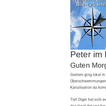
Peter im B
Guten Mor
Gestern ging lokal i
Überschwemmungen auf
Kanalisation da komp
Tief Olger hat sich we
das lässt der uns he