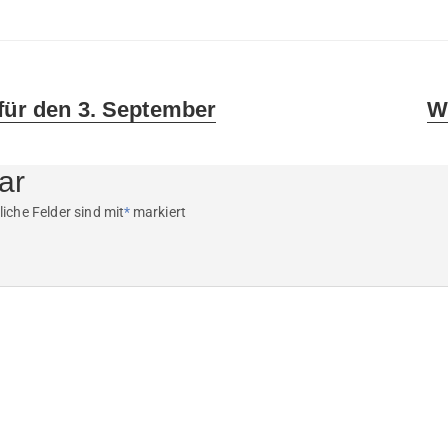
Ne
 für den 3. September
W
pos
ar
liche Felder sind mit
*
markiert