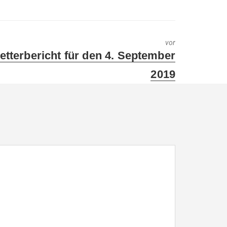
vor
xt
etterbericht für den 4. September
t:
2019