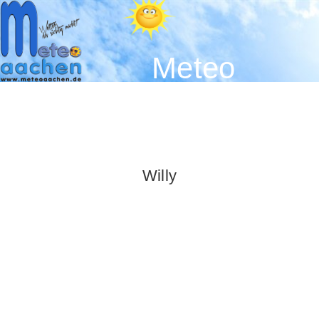
Meteo
Aachen -
Der
Wetterblog
Willy