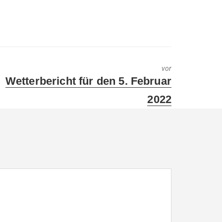
vor
Next
Wetterbericht für den 5. Februar
post:
2022