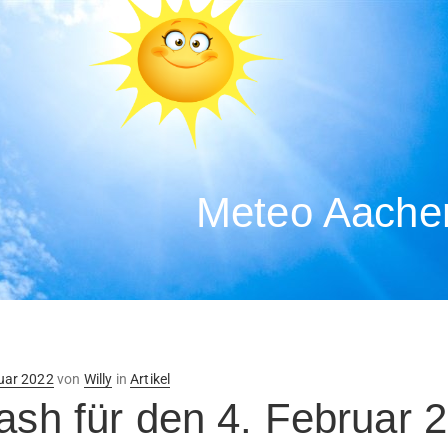
Meteo Aachen
ntlicht
uar 2022
von
Willy
in
Artikel
lash für den 4. Februar 