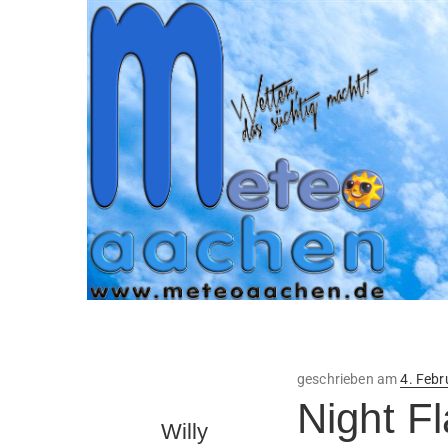
Veröffe
geschrieben am
4. Febr
am
Night F
Willy