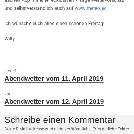
aachen App mit einer exklusiven 7 Tage Wettervorschau
und selbstverständlich auch auf
www.meteo.ac.
Ich wünsche euch allen einen schönen Freitag!
Willy
zurück
Previous
Abendwetter vom 11. April 2019
post:
vor
Next
Abendwetter vom 12. April 2019
post:
Schreibe einen Kommentar
Deine E-Mail-Adresse wird nicht veröffentlicht.
Erforderliche Felder