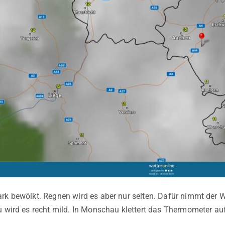
rk bewölkt. Regnen wird es aber nur selten. Dafür nimmt der 
u wird es recht mild. In Monschau klettert das Thermometer auf