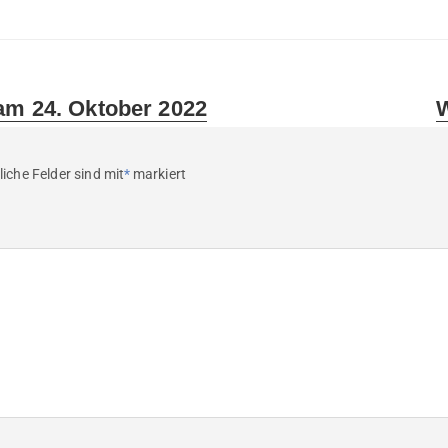
N
am 24. Oktober 2022
W
p
liche Felder sind mit
*
markiert