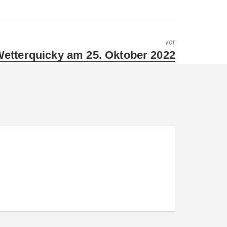
vor
ext
etterquicky am 25. Oktober 2022
ost: