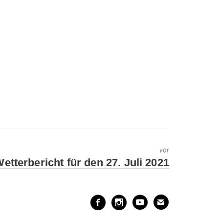
vor
ext
etterbericht für den 27. Juli 2021
ost: