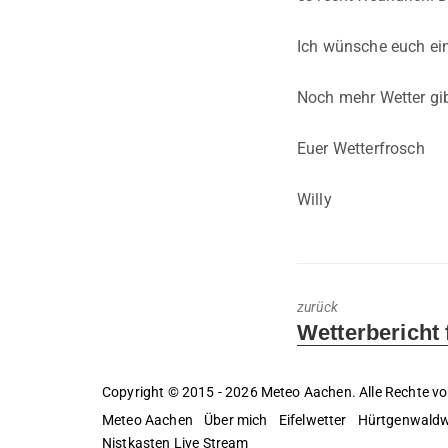
Ich wünsche euch ein
Noch mehr Wetter gib
Euer Wetterfrosch
Willy
zurück
Previous
Wetterbericht 
post:
Copyright © 2015 - 2026 Meteo Aachen. Alle Rechte vo
Meteo Aachen
Über mich
Eifelwetter
Hürtgenwaldw
Nistkasten Live Stream