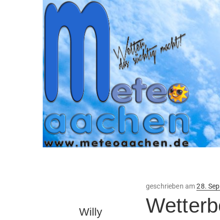
Veröffe
geschrieben am
28. Se
am
Wetterb
Willy