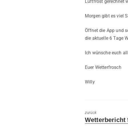
Luftfrost gerechnet 
Morgen gibt es viel 
Öffnet die App und s
die aktuelle 6 Tage 
Ich wünsche euch al
Euer Wetterfrosch
Willy
zurück
Previous
Wetterbericht 
post: