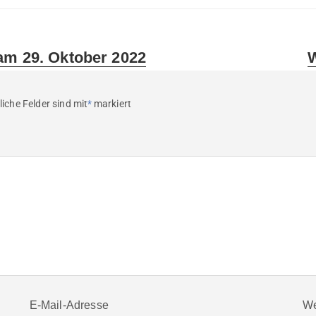
N
am 29. Oktober 2022
W
p
liche Felder sind mit
*
markiert
E-Mail-Adresse
We