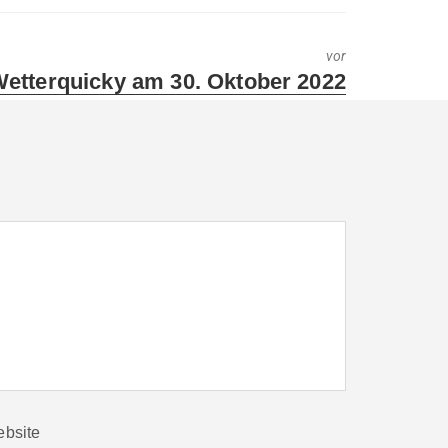
vor
ext
etterquicky am 30. Oktober 2022
ost:
bsite