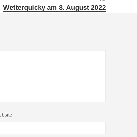
Next
Wetterquicky am 8. August 2022
post:
bsite