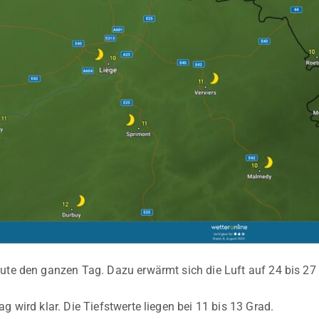
ute den ganzen Tag. Dazu erwärmt sich die Luft auf 24 bis 27
g wird klar. Die Tiefstwerte liegen bei 11 bis 13 Grad.