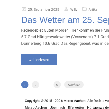
Veröffentlicht
25. September 2025
Willy
Artikel
am
Das Wetter am 25. S
Regengebiet Guten Morgen! Hier kommen die Früh
5.7 Grad Hürtgenwaldwetter (Vossenack) 7.1 Gra
Donnerberg 10.6 Grad Das Regengebiet, was in de
weiterlesen
Beitragsnavigation
Page
Page
Page
1
2
…
6
Nächste
Copyright © 2015 - 2026 Meteo Aachen. Alle Rechte vo
Meteo Aachen
Über mich
Eifelwetter
Hürtgenwaldw